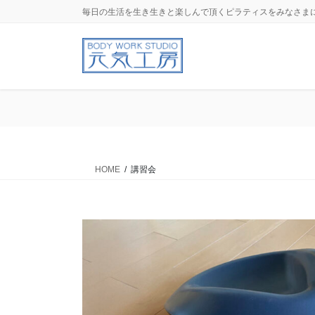
コ
ナ
毎日の生活を生き生きと楽しんで頂くピラティスをみなさま
ン
ビ
テ
ゲ
ン
ー
ツ
シ
に
ョ
移
ン
動
に
移
動
HOME
講習会