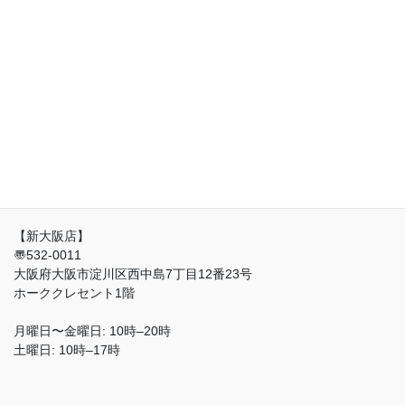
有限会社 元気工房
Address
【蔵前店】
〠111-0051
東京都台東区蔵前3丁目12番9号
鈴梅第一ビル8-9階
【新大阪店】
〠532-0011
大阪府大阪市淀川区西中島7丁目12番23号
ホーククレセント1階
月曜日〜金曜日: 10時–20時
土曜日: 10時–17時