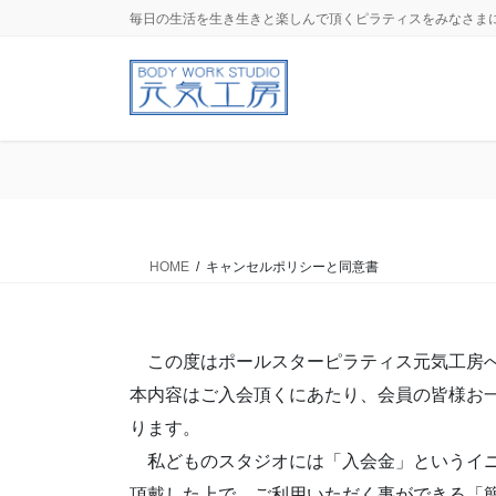
コ
ナ
毎日の生活を生き生きと楽しんで頂くピラティスをみなさま
ン
ビ
テ
ゲ
ン
ー
ツ
シ
に
ョ
移
ン
動
に
移
動
HOME
キャンセルポリシーと同意書
この度はポールスターピラティス元気工房へ
本内容はご入会頂くにあたり、会員の皆様お
ります。
私どものスタジオには「入会金」というイニ
頂戴した上で、ご利用いただく事ができる「