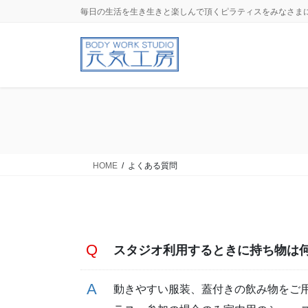
コ
ナ
毎日の生活を生き生きと楽しんで頂くピラティスをみなさま
ン
ビ
テ
ゲ
ン
ー
ツ
シ
に
ョ
移
ン
動
に
移
動
HOME
よくある質問
スタジオ利用するときに持ち物は
動きやすい服装、蓋付きの飲み物をご